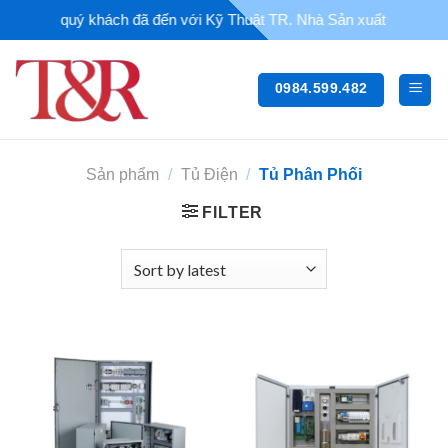
Chuyển
 mừng quý khách đã đến với Kỹ Thuật TR. Nhà Sản xuất - Thi công thiế
đến
nội
dung
0984.599.482
Sản phẩm
/
Tủ Điện
/
Tủ Phân Phối
FILTER