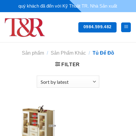
Chuyển
 mừng quý khách đã đến với Kỹ Thuật TR. Nhà Sản xuất - Thi công thi
đến
nội
dung
0984.599.482
Sản phẩm
/
Sản Phẩm Khác
/
Tủ Để Đồ
FILTER