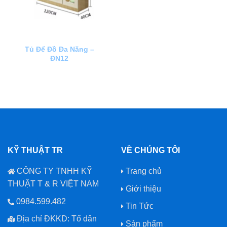
Tủ Để Đồ Đa Năng –
ĐN12
KỸ THUẬT TR
VỀ CHÚNG TÔI
CÔNG TY TNHH KỸ
Trang chủ
THUẬT T & R VIỆT NAM
Giới thiệu
0984.599.482
Tin Tức
Địa chỉ ĐKKD: Tổ dân
Sản phẩm