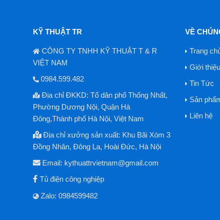
KỸ THUẬT TR
VỀ CHÚN
CÔNG TY TNHH KỸ THUẬT T & R
Trang ch
VIỆT NAM
Giới thiệ
0984.599.482
Tin Tức
Địa chỉ ĐKKD: Tổ dân phố Thống Nhất,
Sản phẩ
Phường Dương Nội, Quận Hà
Liên hệ
Đông,Thành phố Hà Nội, Việt Nam
Địa chỉ xưởng sản xuất: Khu Bãi Xóm 3
Đồng Nhân, Đông La, Hoài Đức, Hà Nội
Email: kythuattrvietnam@gmail.com
Tủ điện công nghiệp
Zalo: 0984599482