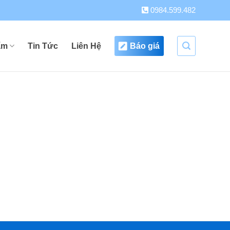
0984.599.482
ẩm
Tin Tức
Liên Hệ
Báo giá