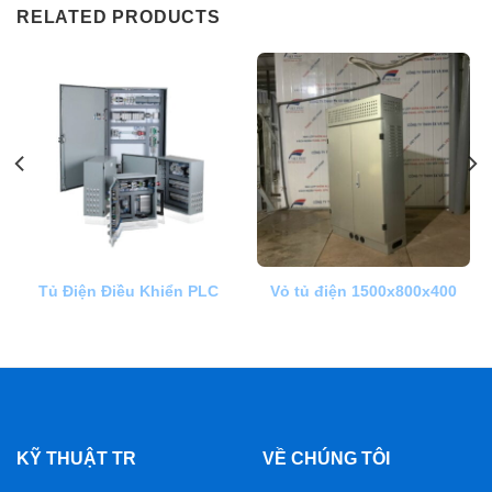
RELATED PRODUCTS
Tủ Điện Điều Khiển PLC
Vỏ tủ điện 1500x800x400
KỸ THUẬT TR
VỀ CHÚNG TÔI