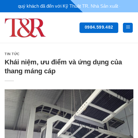
Chuyển
g quý khách đã đến với Kỹ Thuật TR. Nhà Sản xuất - Thi công thiết b
đến
nội
dung
0984.599.482
TIN TỨC
Khái niệm, ưu điểm và ứng dụng của
thang máng cáp