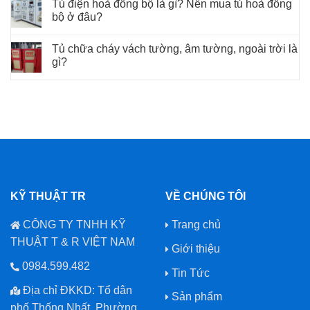
Tủ điện hoà đồng bộ là gì? Nên mua tủ hoà đồng
bộ ở đâu?
Tủ chữa cháy vách tường, âm tường, ngoài trời là
gì?
KỸ THUẬT TR
VỀ CHÚNG TÔI
CÔNG TY TNHH KỸ
Trang chủ
THUẬT T & R VIỆT NAM
Giới thiệu
0984.599.482
Tin Tức
Địa chỉ ĐKKD: Tổ dân
Sản phẩm
phố Thống Nhất, Phường